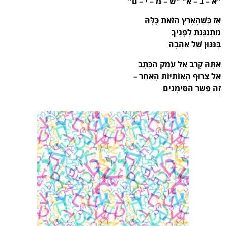
"א – ב – א" "ש – מ – י – ם"
אָז כְּשֶׁהָאָרֶץ הַזֹאת כֻּלָּהּ
מִתְנַגֶּנֶת לְפָנֶיךָ
בְּנִּגּוּן שֶׁל אַהֲבָה
אַתָּהּ קָרֵב אֶל עֹמֶק הַכְּתָב
אֶל צֵרוּף הָאוֹתִיּוֹת הָאַחֵר –
זֶה פֵּשֶר הַסִּימָנִים