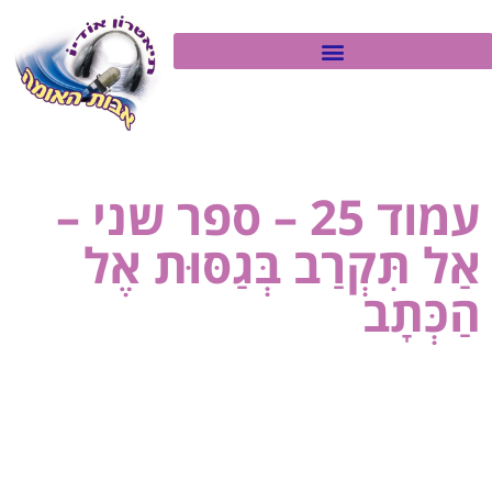
עמוד 25 – ספר שני –
אַל תִּקְרַב בְּגַסּוּת אֶל
הַכְּתָב