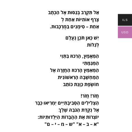
אַל תִּקְרַב בְּגַסּוּת אֶל הַכְּתָב
צָרֵף אוֹתִיּוֹת אַחַת לְ
ILS
אַחַת – סִימָנִים בַּמֻרְכָּבוּת.
USD
יֵשׁ כָּאן תֹּכֶן נֶעֱלָם
לְגַלּוֹת
הַמַּאֲמָץ, הָרִכּוּז בַּתְּוַי
הַמְּגַמָּתִי
הַמְּאַמֵּץ הָרִכּוּז הַחֲזָרָה אֶל
הַמַּחְשָׁבָה הָרִאשׁוֹנִית
חוֹשֶׂפֶת כַּוָנַת כּוֹתֵב
חֲזֹר! חֲזֹר!
הַצְּלִילִים הַסְּבִיבָתִיִּים יַמְרִיאוּ כְּבָר
אֶל נְקֻדַּת הַגֹּבַהּ שֶׁלְךָ
יוֹצְרוֹת אֶת הַהֲבָרוֹת הַיַּלְדוּתִיוֹת:
"א – ב – א" "ש – מ – י – ם"