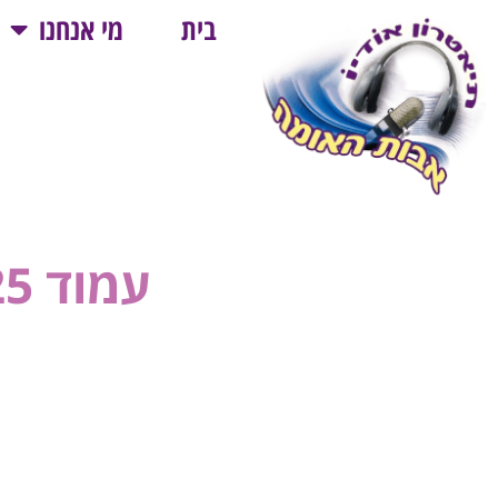
בית
מי אנחנו
עמוד 25 – ספר שני – אַל תִּקְרַב בְּגַסּוּת אֶל הַכְּתָב