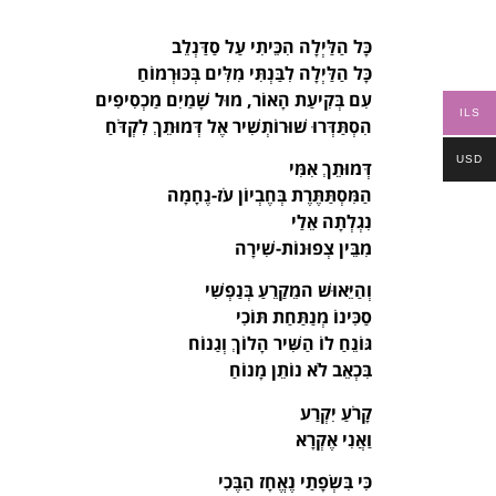
כָּל הַלַּיְלָה הִכֵּיתִי עַל סַדַּנְלֵב
כָּל הַלַּיְלָה לִבַּנְתִּי מִלִּים בְּכּוּרְמוֹחַ
עִם בְּקִיעַת הָאוֹר, מוּל שָׁמַיִם מַכְסִיפִים
ILS
הִסְתַּדְּרוּ שׁוּרוֹתְשִׁיר אֶל דְּמוּתֵךְ לִקְדֹּחַ
USD
דְּמוּתֵךְ אִמִּי
הַמִּסְתַּתֶּרֶת בְּחֶבְיוֹן עֹז-נֶחָמָה
נִגְלְתָה אֵלַי
מִבֵּין צְפוּנוֹת-שִׁירָה
וְהַיֵּאוּשׁ המֵקַרֵעַ בְּנַפְשִׁי
סַכִּינוֹ מְנַתַּחַת תּוֹכִי
גּוֹנֵחַ לוֹ הַשִּׁיר הָלוֹךְ וְגַנוֹח
בִּכְאֵב לֹא נוֹתֵן מָנוֹחַ
קָרֹעַ יִקְרַע
וַאֲנִי אֶקְרָא
כִּי בִּשְׂפָתַי נֶאֱחָז הַבֶּכִי