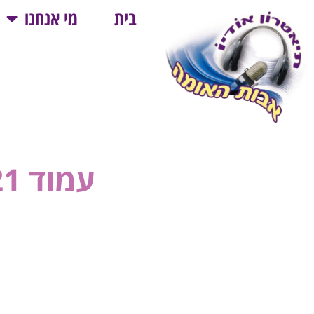
בית
מי אנחנו
עמוד 21 – ספר שני – "שִׁירַת הָאֵם"