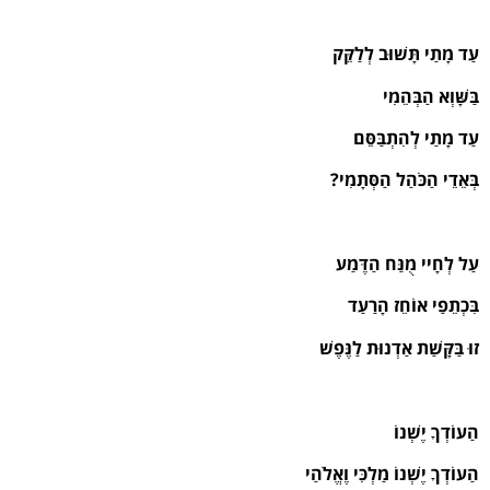
עַד מָתַי תָּשׁוּב לְלַקֵּק
בַּשָּׁוְא הַבְּהֵמִי
עַד מָתַי לְהִתְבַּסֵּם
בְּאֵדֵי הַכֹּהַל הַסְּתָמִי?
עַל לְחָיי מֻנַּח הַדֶּמַע
בִּכְתֵפַי אוֹחֵז הָרַעַד
זוּ בַּקָּשַׁת אַדְנוּת לַנֶּפֶשׁ
הַעוֹדְךָ יֶשְׁנוֹ
הַעוֹדְךָ יֶשְׁנוֹ מַלְכִּי וֶאֱלֹהַי