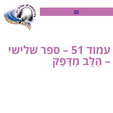
עמוד 51 – ספר שלישי
– הַלֵּב מִדַּפֵּק