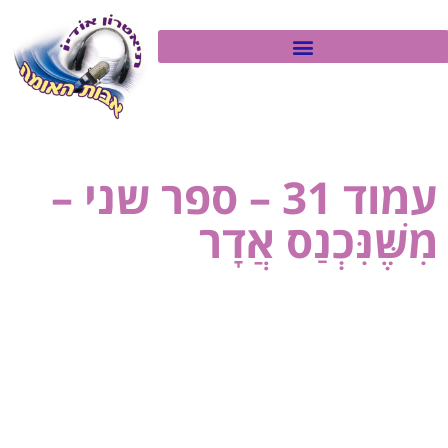
עמוד 31 – ספר שני –
מִשֶּׁנִּכְנַס אֲדָר