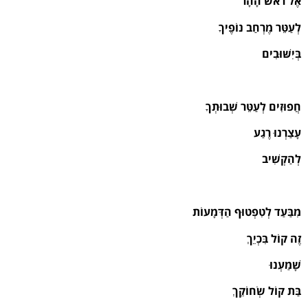
אֶל רֹאשׁ הָהָר
לְעַטֵּר מֶרְחַב נוֹפֶיךָ
בְּיִשּׁוּבִים
חֲפוּזִים לְעַטֵּר שְׁבוּתְךָ
עָצַרְנוּ רֶגַע
לְהַקְשִׁיב
מִבַּעַד לְטִפְטוּף הַדְּמָעוֹת
זֶה קוֹל בִּכְיֵךְ
שָׁמַעְנוּ
בַּת קוֹל שְׂחוֹקֵךְ