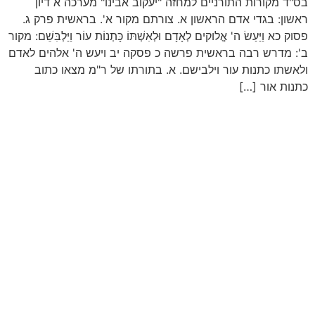
בס"ד מקורות התורניים למחזה "יעקוב אבינו" מערכה א דיון
ראשון: בגדי אדם הראשון א. צורתם מקור א'. בראשית פרק ג.
פסוק כא וַיַּעַשׂ ה' אֱלוקים לְאָדָם וּלְאִשְׁתּוֹ כָּתְנוֹת עוֹר וַיַּלְבִּשֵׁם: מקור
ב': מדרש רבה בראשית פרשה כ פסקה יב ויעש ה' אלהים לאדם
ולאשתו כתנות עור וילבישם. א. בתורתו של ר"מ מצאו כתוב
כתנות אור […]