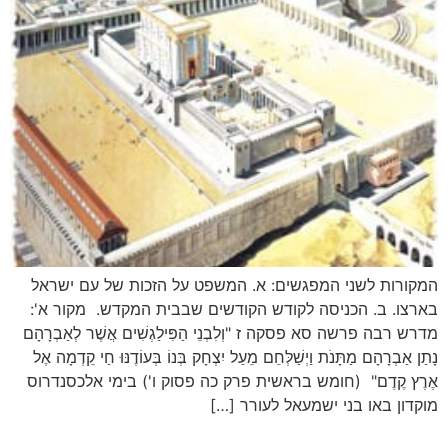
המקורות לשני המפגשים: א. המשפט על הזכות של עם ישראל
בארצו. ב. הכניסה לקודש הקודשים שבבית המקדש. מקור א':
מדרש רבה פרשה סא פסקה ז "וְלִבְנֵי הַפִּילַגְשִׁים אֲשֶׁר לְאַבְרָהָם
נָתַן אַבְרָהָם מַתָּנֹת וַיְשַׁלְּחֵם מֵעַל יִצְחָק בְּנוֹ בְּעוֹדֶנּוּ חַי קֵדְמָה אֶל
אֶרֶץ קֶדֶם" (חומש בראשית פרק כה פסוק ו') בימי אלכסנדרוס
מוקדון באו בני ישמעאל לעורר […]